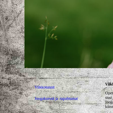
Viik
Viikkotunnit
Opet
uusi 
Joogakurssit ja -tapahtumat
jooga
kiin