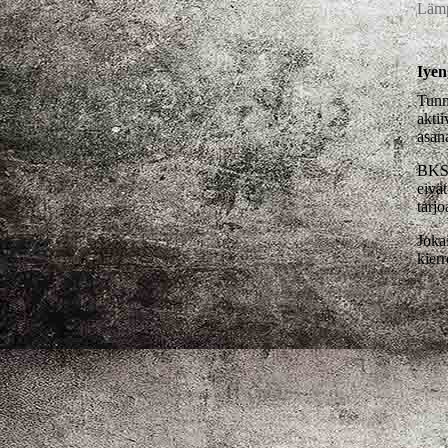
Lämp
Iyen
Tunn
akti
asan
BKS I
eivät
tarjo
Joka
kierr