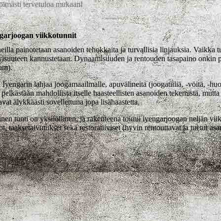
imästi tervetuloa mukaan!
garjoogan viikkotunnit
eilla painotetaan asanoiden tehokkaita ja turvallisia linjauksia. Vaikka
ivisuuteen kannustetaan. Dynaamisuuden ja rentouden tasapaino onkin p
am).
yengarin lahjaa joogamaailmalle, apuvälineitä (joogatiiliä, -vöitä, -huo
 pelkästään mahdollista itselle haasteellisten asanoiden tekemistä, mutt
avat älykkäästi sovellettuna jopa lisähaastetta.
inen tunti on yksilöllinen, ja rakenteena toimii iyengarjoogan neljän vii
ot, taaksetaivutukset sekä restoratiiviset (hyvin rentouttavat ja tuetut a