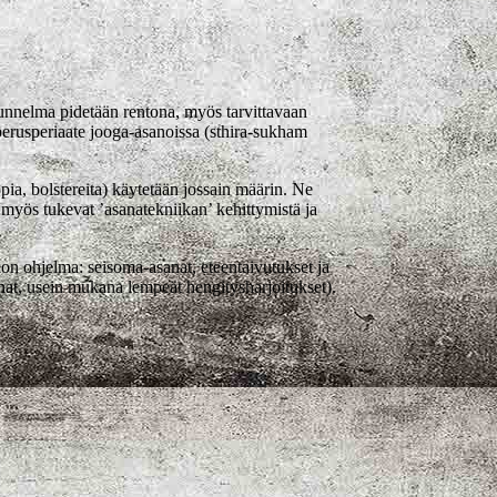
 tunnelma pidetään rentona, myös tarvittavaan
erusperiaate jooga-asanoissa (sthira-sukham
pia, bolstereita) käytetään jossain määrin. Ne
a myös tukevat ’asanatekniikan’ kehittymistä ja
kon ohjelma: seisoma-asanat, eteentaivutukset ja
sanat, usein mukana lempeät hengitysharjoitukset).