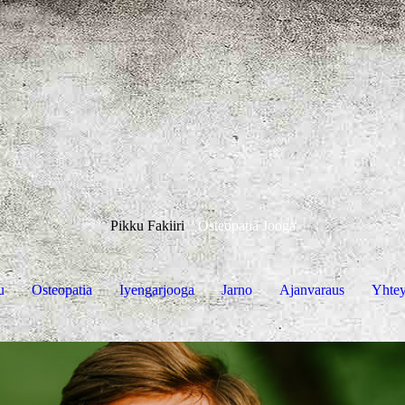
Pikku Fakiiri
Osteopatia Jooga
u
Osteopatia
Iyengarjooga
Jarno
Ajanvaraus
Yhtey