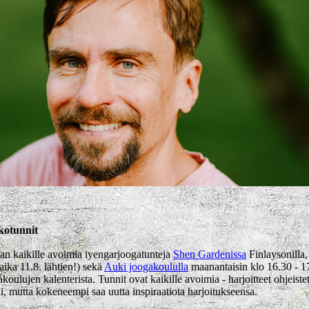
kotunnit
an kaikille avoimia iyengarjoogatunteja
Shen Gardenissa
Finlaysonilla,
aika 11.8. lähtien!) sekä
Auki joogakoululla
maanantaisin klo 16.30 - 1
koulujen kalenterista. Tunnit ovat kaikille avoimia - harjoitteet ohjeistet
ni, mutta kokeneempi saa uutta inspiraatiota harjoitukseensa.